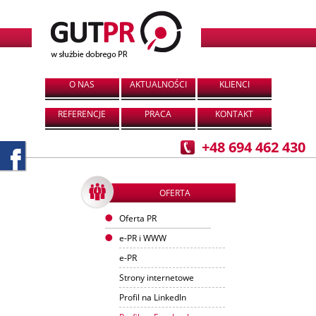
O NAS
AKTUALNOŚCI
KLIENCI
REFERENCJE
PRACA
KONTAKT
+48 694 462 430
OFERTA
Oferta PR
e-PR i WWW
e-PR
Strony internetowe
Profil na LinkedIn