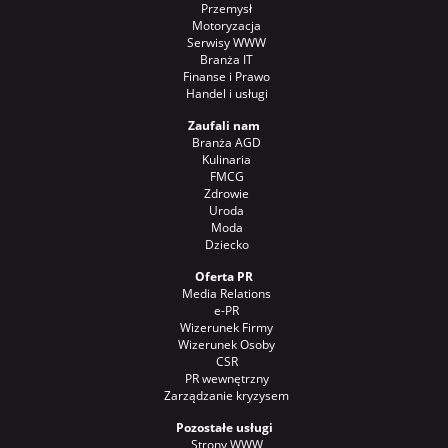
Przemysł
Motoryzacja
Serwisy WWW
Branża IT
Finanse i Prawo
Handel i usługi
Zaufali nam
Branża AGD
Kulinaria
FMCG
Zdrowie
Uroda
Moda
Dziecko
Oferta PR
Media Relations
e-PR
Wizerunek Firmy
Wizerunek Osoby
CSR
PR wewnętrzny
Zarządzanie kryzysem
Pozostałe usługi
Strony WWW