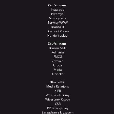
Zaufali nam
Instalacje
Przemysł
Motoryzacja
Serwisy WWW
Branża IT
Finanse i Prawo
Handel i usługi
Zaufali nam
Branża AGD
Kulinaria
FMCG
Zdrowie
Uroda
Moda
Dziecko
Oferta PR
Media Relations
e-PR
Wizerunek Firmy
Wizerunek Osoby
CSR
PR wewnętrzny
Zarządzanie kryzysem