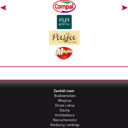
Zaufali nam
Budownictwo
Wnętrza
Drzwi i okna
Dachy
Architektura
Nieruchomości
Konkursy, rankingi