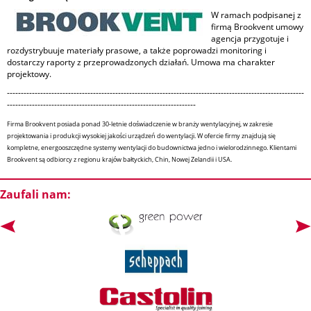
W ramach podpisanej z
firmą Brookvent umowy
agencja przygotuje i
rozdystrybuuje materiały prasowe, a także poprowadzi monitoring i
dostarczy raporty z przeprowadzonych działań. Umowa ma charakter
projektowy.
-----------------------------------------------------------------------------------------------------------
--------------------------------------------------------------------
Firma Brookvent posiada ponad 30-letnie doświadczenie w branży wentylacyjnej, w zakresie
projektowania i produkcji wysokiej jakości urządzeń do wentylacji. W ofercie firmy znajdują się
kompletne, energooszczędne systemy wentylacji do budownictwa jedno i wielorodzinnego. Klientami
Brookvent są odbiorcy z regionu krajów bałtyckich, Chin, Nowej Zelandii i USA.
Zaufali nam: