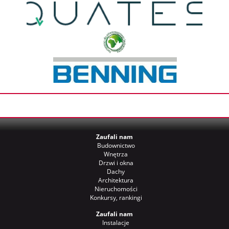
Zaufali nam
Budownictwo
Wnętrza
Drzwi i okna
Dachy
Architektura
Nieruchomości
Konkursy, rankingi
Zaufali nam
Instalacje