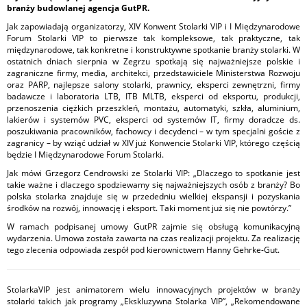
branży budowlanej agencja GutPR.
Jak zapowiadają organizatorzy, XIV Konwent Stolarki VIP i I Międzynarodowe
Forum Stolarki VIP to pierwsze tak kompleksowe, tak praktyczne, tak
międzynarodowe, tak konkretne i konstruktywne spotkanie branży stolarki. W
ostatnich dniach sierpnia w Zegrzu spotkają się najważniejsze polskie i
zagraniczne firmy, media, architekci, przedstawiciele Ministerstwa Rozwoju
oraz PARP, najlepsze salony stolarki, prawnicy, eksperci zewnętrzni, firmy
badawcze i laboratoria LTB, ITB MLTB, eksperci od eksportu, produkcji,
przenoszenia ciężkich przeszkleń, montażu, automatyki, szkła, aluminium,
lakierów i systemów PVC, eksperci od systemów IT, firmy doradcze ds.
poszukiwania pracowników, fachowcy i decydenci – w tym specjalni goście z
zagranicy – by wziąć udział w XIV już Konwencie Stolarki VIP, którego częścią
będzie I Międzynarodowe Forum Stolarki.
Jak mówi Grzegorz Cendrowski ze Stolarki VIP: „Dlaczego to spotkanie jest
takie ważne i dlaczego spodziewamy się najważniejszych osób z branży? Bo
polska stolarka znajduje się w przededniu wielkiej ekspansji i pozyskania
środków na rozwój, innowację i eksport. Taki moment już się nie powtórzy.”
W ramach podpisanej umowy GutPR zajmie się obsługą komunikacyjną
wydarzenia. Umowa została zawarta na czas realizacji projektu. Za realizację
tego zlecenia odpowiada zespół pod kierownictwem Hanny Gehrke-Gut.
StolarkaVIP jest animatorem wielu innowacyjnych projektów w branży
stolarki takich jak programy „Ekskluzywna Stolarka VIP”, „Rekomendowane