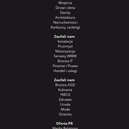
Wnętrza
Drzwi i okna
Dachy
Architektura
Nieruchomości
Konkursy, rankingi
Zaufali nam
Instalacje
Przemysł
Motoryzacja
Serwisy WWW
Branża IT
Finanse i Prawo
Handel i usługi
Zaufali nam
Branża AGD
Kulinaria
FMCG
Zdrowie
Uroda
Moda
Dziecko
Oferta PR
Media Relations