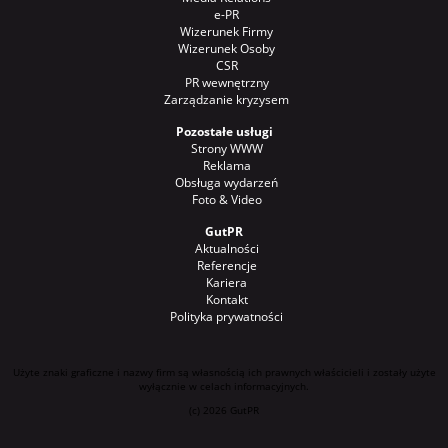
e-PR
Wizerunek Firmy
Wizerunek Osoby
CSR
PR wewnętrzny
Zarządzanie kryzysem
Pozostałe usługi
Strony WWW
Reklama
Obsługa wydarzeń
Foto & Video
GutPR
Aktualności
Referencje
Kariera
Kontakt
Polityka prywatności
Użyte znaki graficzne i nazwy firm są własnością ich prawnych właścicieli i zostały użyte
wyłącznie w celach informacyjnych.
(c) 2026
GutPR