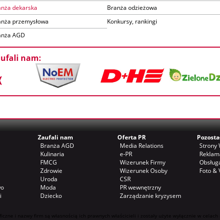
anża dekarska
Branża odzieżowa
anża przemysłowa
Konkursy, rankingi
anża AGD
ufali nam:
Zaufali nam
Oferta PR
Pozosta
Branża AGD
Media Relations
Stron
Kulinaria
e-PR
Reklam
FMCG
Wizerunek Firmy
Obsług
Zdrowie
Wizerunek Osoby
Foto & 
Uroda
CSR
wo
Moda
PR wewnętrzny
i
Dziecko
Zarządzanie kryzysem
ficzne i nazwy firm są własnością ich prawnych właścicieli i zostały użyte wyłącznie w celach