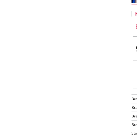
Br
Br
Br
Bra
Sto