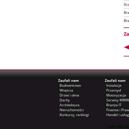
Br
Br
Br
Za
Zaufali nam
Zaufali nam
Budownictwo
Instalacje
Wnętrza
Przemysł
Drzwi i okna
Motoryzacja
Dachy
Serwisy WWW
Architektura
Branża IT
Nieruchomości
Finanse i Pra
Konkursy, rankingi
Handel i usług
Użyte znaki gra