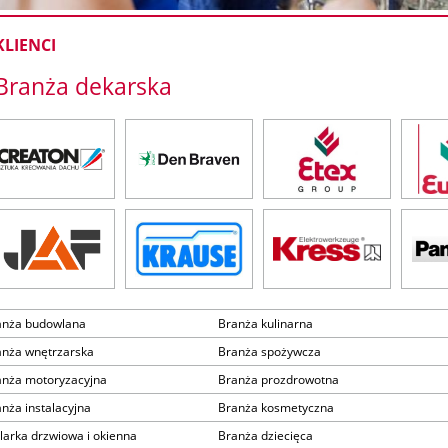
KLIENCI
Branża dekarska
anża budowlana
Branża kulinarna
anża wnętrzarska
Branża spożywcza
anża motoryzacyjna
Branża prozdrowotna
nża instalacyjna
Branża kosmetyczna
larka drzwiowa i okienna
Branża dziecięca