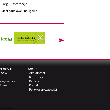
Targi i konferencje
Sieci handlowe i usługowe
łe usługi
GutPR
y WWW
Aktualności
a
Referencje
a wydarzeń
Kariera
Video
Kontakt
Polityka prywatności
 informacyjnych.